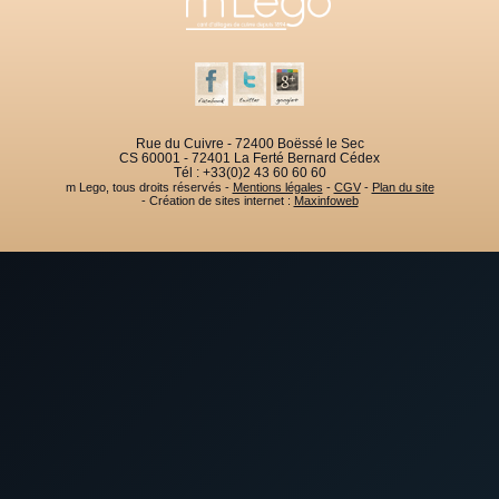
Rue du Cuivre - 72400 Boëssé le Sec
CS 60001 - 72401 La Ferté Bernard Cédex
Tél : +33(0)2 43 60 60 60
m Lego, tous droits réservés -
Mentions légales
-
CGV
-
Plan du site
- Création de sites internet :
Maxinfoweb